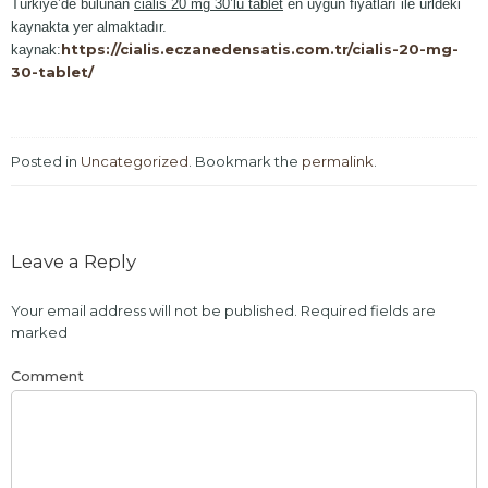
Türkiye’de bulunan
cialis 20 mg 30’lu tablet
en uygun fiyatları ile urldeki
kaynakta yer almaktadır.
https://cialis.eczanedensatis.com.tr/cialis-20-mg-
kaynak:
30-tablet/
Posted in
Uncategorized
. Bookmark the
permalink
.
Leave a Reply
Your email address will not be published.
Required fields are
marked
Comment