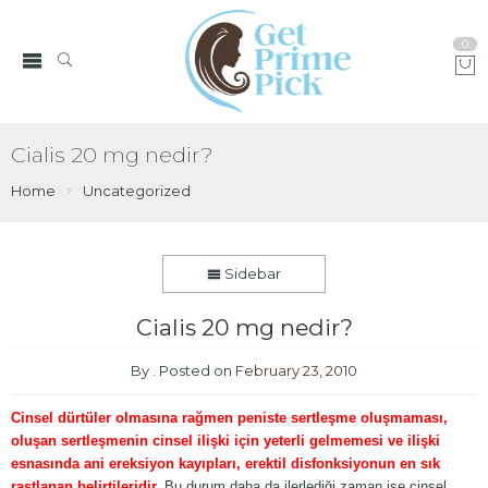
0
Cialis 20 mg nedir?
Home
Uncategorized
Sidebar
Cialis 20 mg nedir?
By
.
Posted on
February 23, 2010
Cinsel dürtüler olmasına rağmen peniste sertleşme oluşmaması,
oluşan sertleşmenin cinsel ilişki için yeterli gelmemesi ve ilişki
esnasında ani ereksiyon kayıpları, erektil disfonksiyonun en sık
rastlanan belirtileridir.
Bu durum daha da ilerlediği zaman ise cinsel