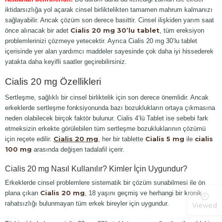
iktidarsızlığa yol açarak cinsel birliktelikten tamamen mahrum kalmanızı
sağlayabilir. Ancak çözüm son derece basittir. Cinsel ilişkiden yarım saat
Cialis 20 mg 30’lu tablet
önce alınacak bir adet
, tüm ereksiyon
problemlerinizi çözmeye yetecektir. Ayrıca Cialis 20 mg 30’lu tablet
içerisinde yer alan yardımcı maddeler sayesinde çok daha iyi hissederek
yatakta daha keyifli saatler geçirebilirsiniz.
Cialis 20 mg Özellikleri
Sertleşme, sağlıklı bir cinsel birliktelik için son derece önemlidir. Ancak
erkeklerde sertleşme fonksiyonunda bazı bozuklukların ortaya çıkmasına
neden olabilecek birçok faktör bulunur. Cialis 4’lü Tablet ise sebebi fark
etmeksizin erkekte görülebilen tüm sertleşme bozukluklarının çözümü
Cialis 20 mg
Cialis 5 mg
cialis
için reçete edilir.
, her bir tablette
ile
100 mg
arasında değişen tadalafil içerir.
Cialis 20 mg Nasıl Kullanılır? Kimler İçin Uygundur?
Erkeklerde cinsel problemlere sistematik bir çözüm sunabilmesi ile ön
Cialis 20 mg
plana çıkan
, 18 yaşını geçmiş ve herhangi bir kronik
rahatsızlığı bulunmayan tüm erkek bireyler için uygundur.
Viewed